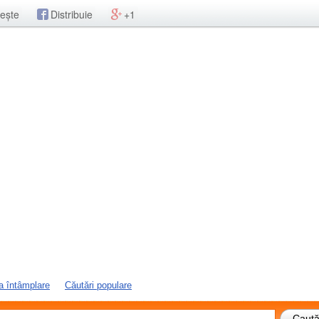
ește
Distribuie
+1
a întâmplare
Căutări populare