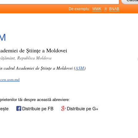
De exemplu:
MWK
.lt
BNAB
M
ademiei de Științe a Moldovei
nvățământ, Republica Moldova
in cadrul Academiei de Științe a Moldovei (
AȘM
)
iceu.asm.md
prietenilor tăi despre această abreviere:
iește
Distribuie pe FB
Distribuie pe G+