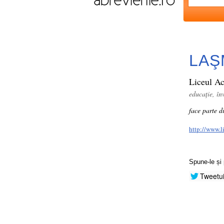
LAŞ
Liceul Ac
educație, î
face parte d
http://www.l
Spune-le și 
Tweetu