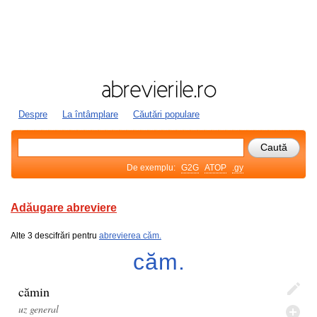
Despre
La întâmplare
Căutări populare
De exemplu:
G2G
ATOP
.gy
Adăugare abreviere
Alte 3 descifrări pentru
abrevierea căm.
căm.
cămin
uz general