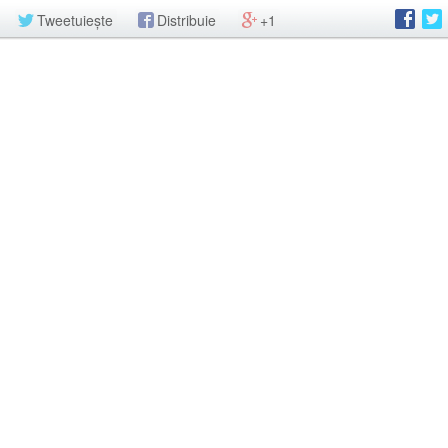
Tweetuiește
Distribuie
+1