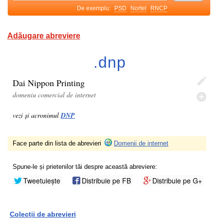
De exemplu:
PSD
Nortel
RNCP
Adăugare abreviere
.dnp
Dai Nippon Printing
domeniu comercial de internet
vezi și acronimul
DNP
Face parte din lista de abrevieri
Domenii de internet
Spune-le și prietenilor tăi despre această abreviere:
Tweetuiește
Distribuie pe FB
Distribuie pe G+
Colecții de abrevieri