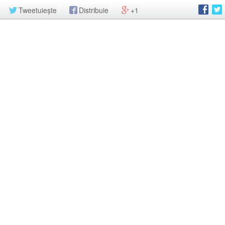
Tweetuiește
Distribuie
+1