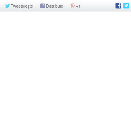
Tweetuiește
Distribuie
+1