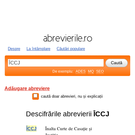
Despre
La întâmplare
Căutări populare
De exemplu:
ADES
MQ
SEO
Adăugare abreviere
caută doar abrevieri, nu și explicații
Descifrările abrevierii
ÎCCJ
Înalta Curte de Casație și
ÎCCJ
Justiție