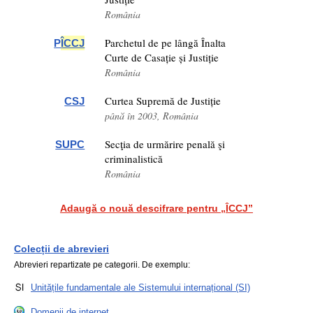
România
Parchetul de pe lângă Înalta
P
ÎCCJ
Curte de Casație și Justiție
România
Curtea Supremă de Justiție
CSJ
până în 2003, România
Secţia de urmărire penală şi
SUPC
criminalistică
România
Adaugă o nouă descifrare pentru „ÎCCJ”
Colecții de abrevieri
Abrevieri repartizate pe categorii. De exemplu:
Unitățile fundamentale ale Sistemului internațional (SI)
Domenii de internet