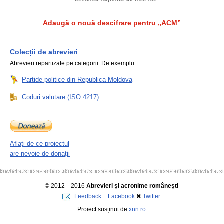
Adaugă o nouă descifrare pentru „ACM”
Colecții de abrevieri
Abrevieri repartizate pe categorii. De exemplu:
Partide politice din Republica Moldova
Coduri valutare (ISO 4217)
Aflați de ce proiectul
are nevoie de donații
© 2012—2016
Abrevieri și acronime românești
Feedback
Facebook
✖
Twitter
Proiect susținut de
xnn.ro