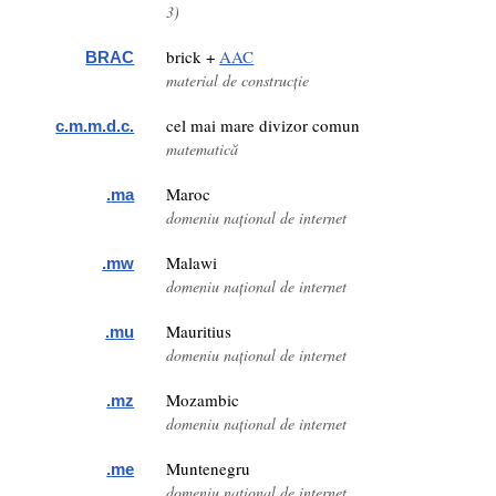
3)
brick +
AAC
BRAC
material de construcție
cel mai mare divizor comun
c.m.m.d.c.
matematică
Maroc
.ma
domeniu național de internet
Malawi
.mw
domeniu național de internet
Mauritius
.mu
domeniu național de internet
Mozambic
.mz
domeniu național de internet
Muntenegru
.me
domeniu național de internet