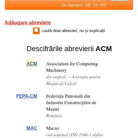
De exemplu:
AB
.int
IPP
Adăugare abreviere
caută doar abrevieri, nu și explicații
Descifrările abrevierii
ACM
Association for Computing
ACM
Machinery
din engleză — Asociația pentru
Mașini de Calcul
Federația Patronală din
FEPA-CM
Industria Construcțiilor de
Mașini
România
Macao
MAC
cod național (ISO 3166-1 alpha-