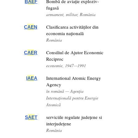
Bombă de aviație exploziv-
B
AE
F
fugasă
armament, militar, România
Clasificarea activităților din
C
AE
N
economia națională
România
Consiliul de Ajutor Economic
C
AE
R
Reciproc
economie, 1947—1991
International Atomic Energy
I
AE
A
Agency
în română — Agenția
Internațională pentru Energie
Atomică
serviciile regulate județene si
S
AE
T
interjudețene
România