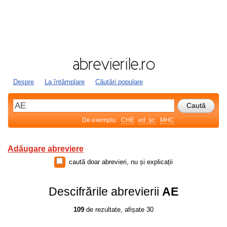
Despre
La întâmplare
Căutări populare
De exemplu:
CHE
ed. șc.
MHC
Adăugare abreviere
caută doar abrevieri, nu și explicații
Descifrările abrevierii
AE
109
de rezultate, afișate 30