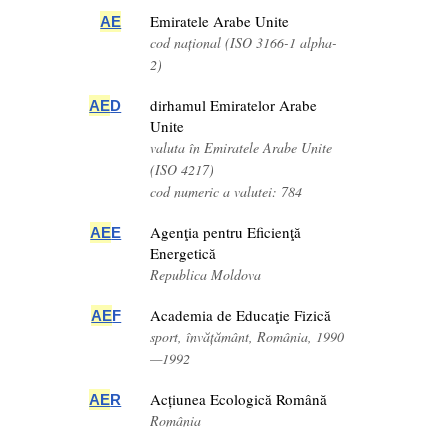
Emiratele Arabe Unite
AE
cod național (ISO 3166-1 alpha-
2)
dirhamul Emiratelor Arabe
AE
D
Unite
valuta în Emiratele Arabe Unite
(ISO 4217)
cod numeric a valutei: 784
Agenţia pentru Eficienţă
AE
E
Energetică
Republica Moldova
Academia de Educaţie Fizică
AE
F
sport, învățământ, România, 1990
—1992
Acțiunea Ecologică Română
AE
R
România