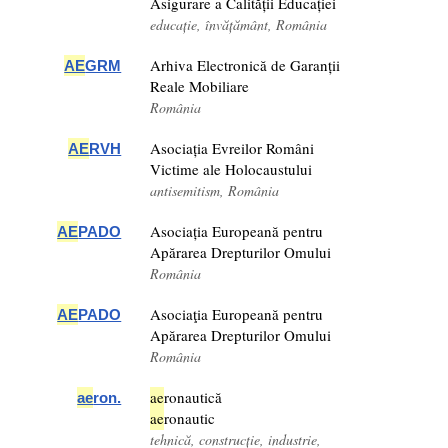
Asigurare a Calității Educației
educație, învățământ, România
Arhiva Electronică de Garanții
AE
GRM
Reale Mobiliare
România
Asociația Evreilor Români
AE
RVH
Victime ale Holocaustului
antisemitism, România
Asociația Europeană pentru
AE
PADO
Apărarea Drepturilor Omului
România
Asociaţia Europeană pentru
AE
PADO
Apărarea Drepturilor Omului
România
ae
ronautică
ae
ron.
ae
ronautic
tehnică, construcție, industrie,