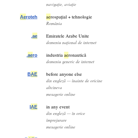
navigație, aviație
ae
rospațial + tehnologie
Ae
roteh
România
Emiratele Arabe Unite
.
ae
domeniu național de internet
industria
ae
ronautică
.
ae
ro
domeniu generic de internet
before anyone else
B
AE
din engleză — înainte de oricine
altcineva
mesagerie online
in any event
I
AE
din engleză — în orice
împrejurare
mesagerie online