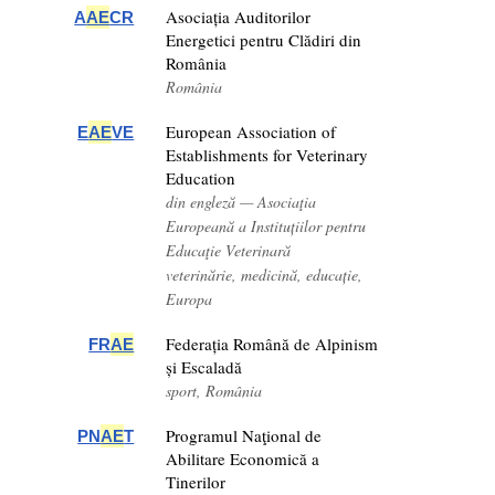
Asociația Auditorilor
A
AE
CR
Energetici pentru Clădiri din
România
România
European Association of
E
AE
VE
Establishments for Veterinary
Education
din engleză — Asociaţia
Europeană a Instituțiilor pentru
Educaţie Veterinară
veterinărie, medicină, educație,
Europa
Federația Română de Alpinism
FR
AE
și Escaladă
sport, România
Programul Naţional de
PN
AE
T
Abilitare Economică a
Tinerilor