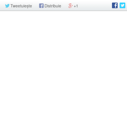
Tweetuiește
Distribuie
+1