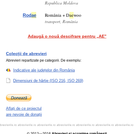
Republica Moldova
România + D
ae
woo
Rod
ae
transport, România
Adaugă o nouă descifrare pentru „AE”
Colecții de abrevieri
Abrevieri repartizate pe categorii. De exemplu:
Indicative ale județelor din România
Dimensiuni de hârtie (ISO 216, ISO 269)
Aflați de ce proiectul
are nevoie de donații
© 2012—2016
Abrevieri și acronime românești