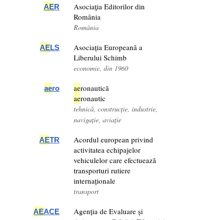
Asociaţia Editorilor din
AE
R
România
România
Asociația Europeană a
AE
LS
Liberului Schimb
economie, din 1960
ae
ronautică
ae
ro
ae
ronautic
tehnică, construcție, industrie,
navigație, aviație
Acordul european privind
AE
TR
activitatea echipajelor
vehiculelor care efectuează
transporturi rutiere
internaționale
transport
Agenția de Evaluare și
AE
ACE