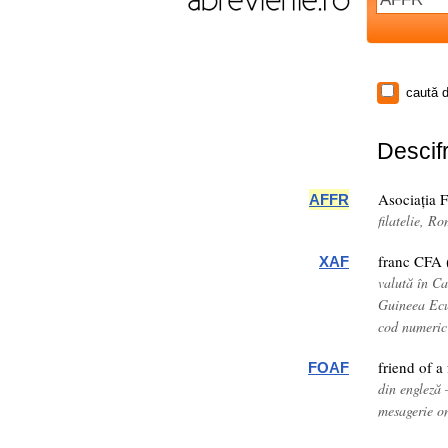
caută d
Descifr
Asociația F
AFFR
filatelie, R
franc CFA 
XAF
valută în C
Guineea Ecu
cod numeric
friend of a
FOAF
din engleză 
mesagerie o