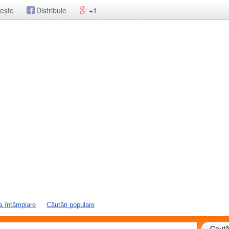
ește
Distribuie
+1
a întâmplare
Căutări populare