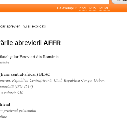
De exemplu:
ihtiol.
POV
IPCMC
oar abrevieri, nu și explicații
ările abrevierii
AFFR
ilateliștilor Feroviari din România
omânia
(franc central-african) BEAC
amerun, Republica Centrafricană, Ciad, Republica Congo, Gabon,
atorială (ISO 4217)
 a valutei: 950
 friend
— prietenul prietenului
nline