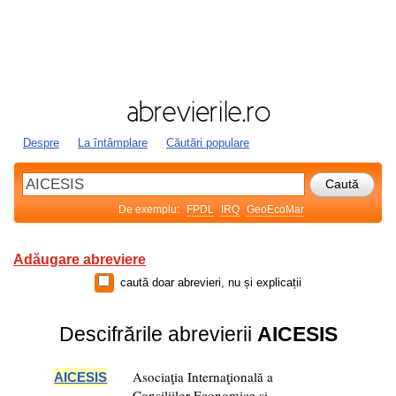
Despre
La întâmplare
Căutări populare
De exemplu:
FPDL
IRQ
GeoEcoMar
Adăugare abreviere
caută doar abrevieri, nu și explicații
Descifrările abrevierii
AICESIS
Asociaţia Internaţională a
AICESIS
Consiliilor Economice şi