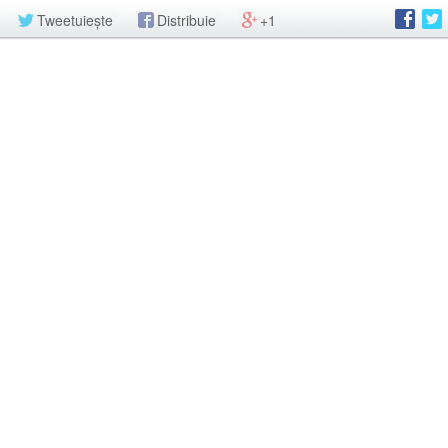
Tweetuiește
Distribuie
+1