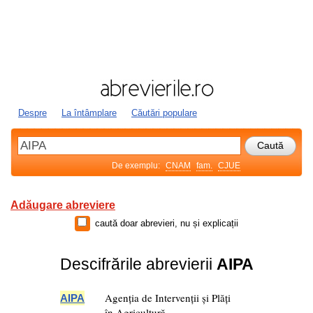
Despre
La întâmplare
Căutări populare
De exemplu:
CNAM
fam.
CJUE
Adăugare abreviere
caută doar abrevieri, nu și explicații
Descifrările abrevierii
AIPA
Agenția de Intervenții și Plăți
AIPA
în Agricultură