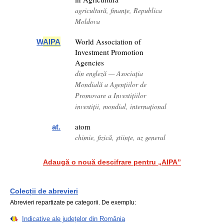
agricultură, finanțe, Republica
Moldova
World Association of
W
AIPA
Investment Promotion
Agencies
din engleză — Asociația
Mondială a Agențiilor de
Promovare a Investițiilor
investiții, mondial, internațional
atom
at.
chimie, fizică, științe, uz general
Adaugă o nouă descifrare pentru „AIPA”
Colecții de abrevieri
Abrevieri repartizate pe categorii. De exemplu:
Indicative ale județelor din România