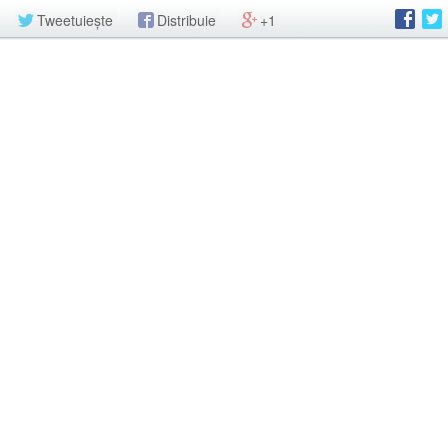
Tweetuiește
Distribuie
+1