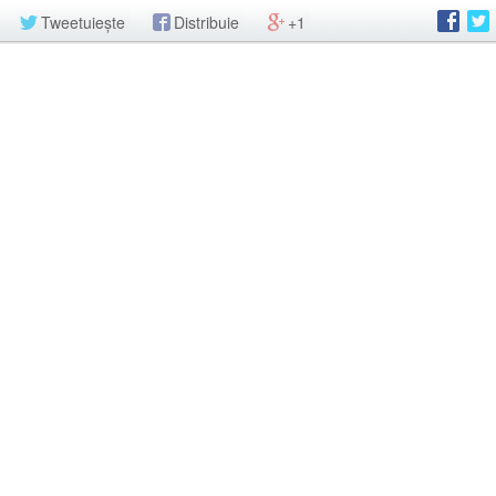
Tweetuiește
Distribuie
+1