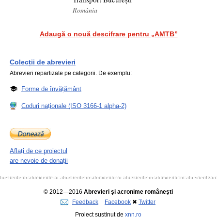
România
Adaugă o nouă descifrare pentru „AMTB”
Colecții de abrevieri
Abrevieri repartizate pe categorii. De exemplu:
Forme de învățământ
Coduri naționale (ISO 3166-1 alpha-2)
Aflați de ce proiectul
are nevoie de donații
© 2012—2016
Abrevieri și acronime românești
Feedback
Facebook
✖
Twitter
Proiect susținut de
xnn.ro