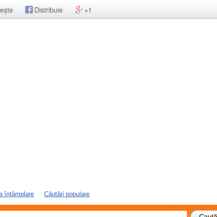
ește
Distribuie
+1
a întâmplare
Căutări populare