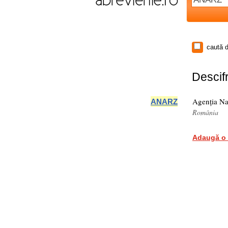
caută d
Descifr
Agenția Na
ANARZ
România
Adaugă o 