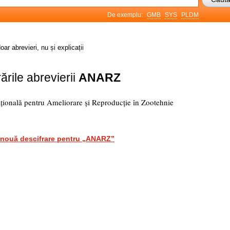
De exemplu:
GMB
SYS
PLDM
oar abrevieri, nu și explicații
ările abrevierii
ANARZ
țională pentru Ameliorare și Reproducție în Zootehnie
nouă descifrare pentru „ANARZ”