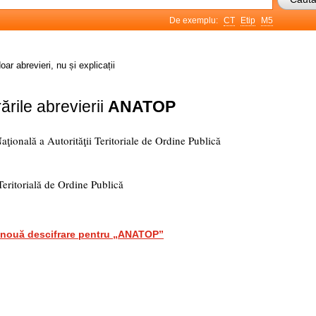
De exemplu:
CT
Etip
M5
oar abrevieri, nu și explicații
ările abrevierii
ANATOP
aţională a Autorităţii Teritoriale de Ordine Publică
Teritorială de Ordine Publică
nouă descifrare pentru „ANATOP”