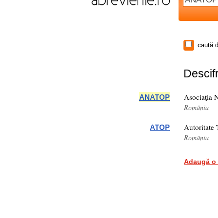
caută d
Descifr
Asociaţia N
ANATOP
România
Autoritate 
ATOP
România
Adaugă o 