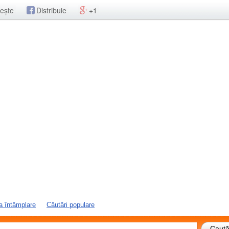
ește
Distribuie
+1
a întâmplare
Căutări populare