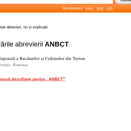
De exemplu:
tranz.
sing.
ASL
oar abrevieri, nu și explicații
ările abrevierii
ANBCT
ațională a Bucătarilor și Cofetarilor din Turism
mentație, România
nouă descifrare pentru „ANBCT”