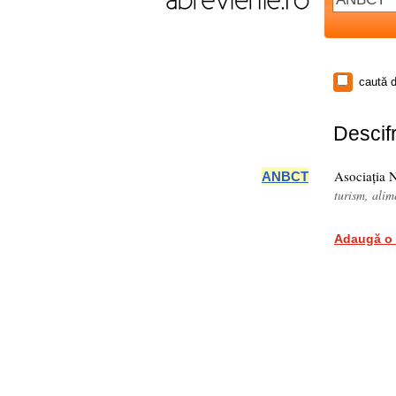
caută d
Descifr
Asociația N
ANBCT
turism, ali
Adaugă o 