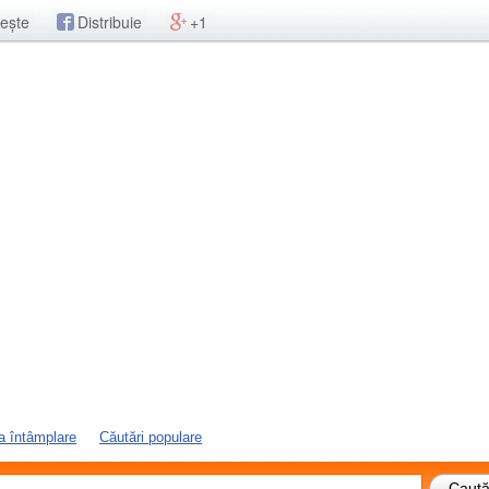
ește
Distribuie
+1
a întâmplare
Căutări populare