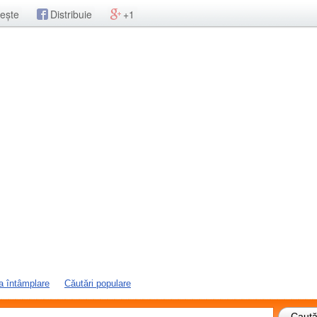
ește
Distribuie
+1
a întâmplare
Căutări populare