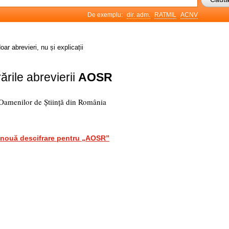
De exemplu:
dir. adm.
RATMIL
ACNV
oar abrevieri, nu și explicații
ările abrevierii
AOSR
amenilor de Știință din România
nouă descifrare pentru „AOSR”