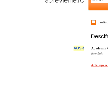
caută d
Descifr
Academia O
AOSR
România
Adaugă o 