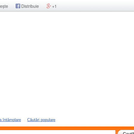
ește
Distribuie
+1
a întâmplare
Căutări populare