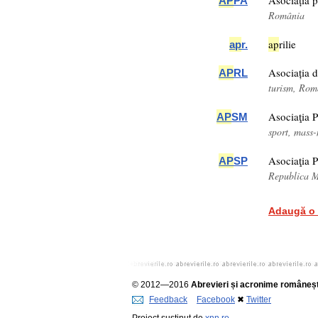
Asociația 
AP
PA
România
ap
rilie
ap
r.
Asociația 
AP
RL
turism, Rom
Asociaţia 
AP
SM
sport, mass
Asociaţia P
AP
SP
Republica 
Adaugă o 
© 2012—2016
Abrevieri și acronime româneșt
Feedback
Facebook
✖
Twitter