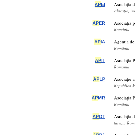
Asociaţia 
AP
EI
educație, î
Asociația p
AP
ER
România
Agenţia de 
AP
IA
România
Asociația P
AP
IT
România
Asociaţie a
AP
LP
Republica 
Asociația 
AP
MR
România
Asociația d
AP
OT
turism, Rom