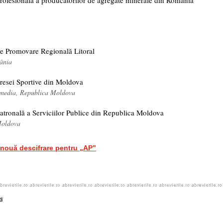
profesională a producătorilor de agregate minerale din România
de Promovare Regională Litoral
ânia
Presei Sportive din Moldova
-media, Republica Moldova
atronală a Serviciilor Publice din Republica Moldova
Moldova
nouă descifrare pentru „AP”
i