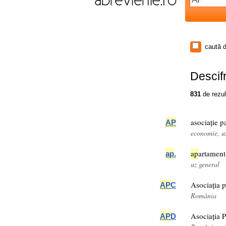
caută d
Descifr
831
de rezul
asociație p
AP
economie, u
ap
artament
ap
.
uz general
Asociația p
AP
C
România
Asociația 
AP
D