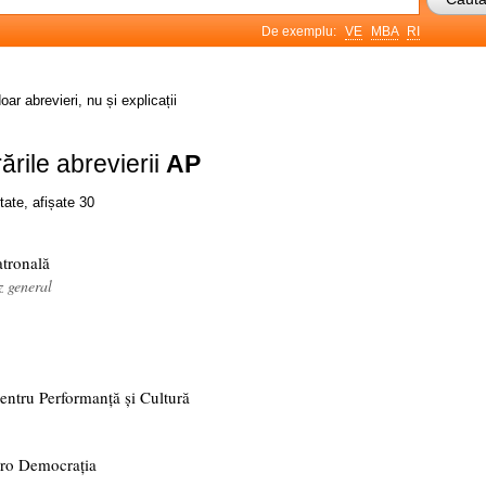
De exemplu:
VE
MBA
RI
oar abrevieri, nu și explicații
ările abrevierii
AP
tate, afișate 30
atronală
z general
entru Performanță și Cultură
Pro Democrația