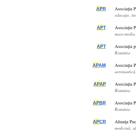
Asociația 
AP
R
educație, î
Asociația 
AP
T
mass-media,
Asociaţia 
AP
T
România
Asociaţia 
AP
AM
aeronautică
Asociația P
AP
AP
România
Asociația 
AP
BR
România
Alianţa Pac
AP
CR
medicină, s