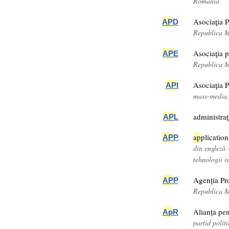
România
Asociaţia 
AP
D
Republica 
Asociaţia 
AP
E
Republica 
Asociaţia 
AP
I
mass-media
administraţ
AP
L
ap
plication
AP
P
din engleză 
tehnologii i
Agenția Pro
AP
P
Republica 
Alianța pe
Ap
R
partid poli