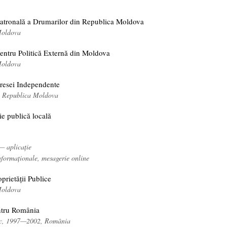
Patronală a Drumarilor din Republica Moldova
Moldova
pentru Politică Externă din Moldova
Moldova
Presei Independente
, Republica Moldova
ie publică locală
— aplicație
nformaționale, mesagerie online
prietății Publice
Moldova
ntru România
tic, 1997—2002, România