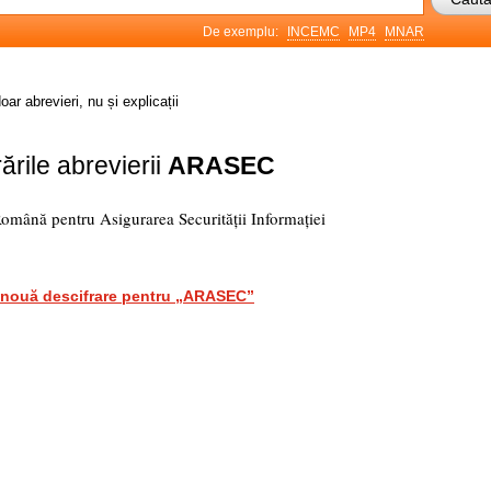
De exemplu:
INCEMC
MP4
MNAR
oar abrevieri, nu și explicații
ările abrevierii
ARASEC
omână pentru Asigurarea Securității Informației
nouă descifrare pentru „ARASEC”