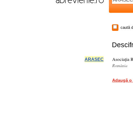
caută d
Descifr
Asociația R
ARASEC
România
Adaugă o 