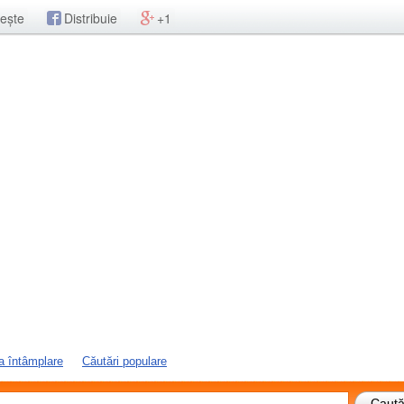
ește
Distribuie
+1
a întâmplare
Căutări populare