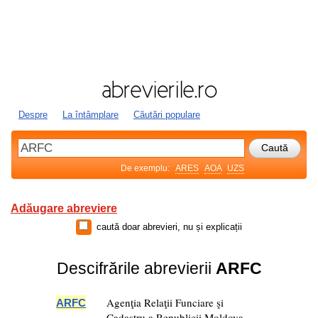
Despre
La întâmplare
Căutări populare
De exemplu:
ARES
AOA
UZS
Adăugare abreviere
caută doar abrevieri, nu și explicații
Descifrările abrevierii
ARFC
Agenţia Relaţii Funciare şi
ARFC
Cadastru a Republicii Moldova