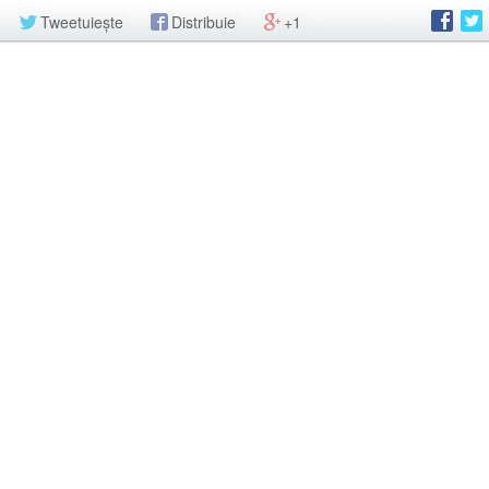
Tweetuiește
Distribuie
+1