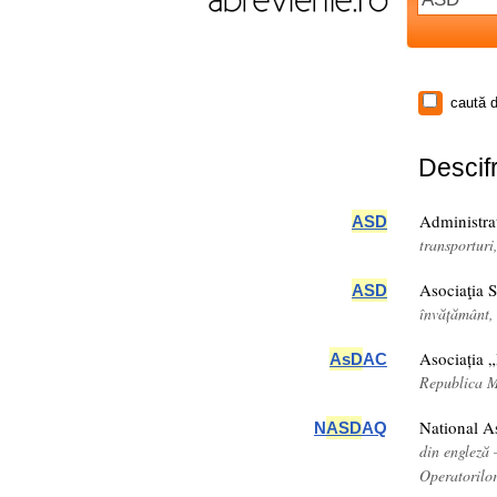
caută d
Descifr
Administraţ
ASD
transportur
Asociaţia S
ASD
învățământ
Asociația 
AsD
AC
Republica 
National A
N
ASD
AQ
din engleză
Operatorilor