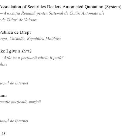
ssociation of Securities Dealers Automated Quotation (System)
 — Asociația Română pentru Sistemul de Cotări Automate ale
 de Titluri de Valoare
Publică de Drept
 drept, Chișinău, Republica Moldova
ike I give a sh*t?
— Arăt ca o persoană căreia îi pasă?
nline
onal de internet
eams
ormație muzicală, muzică
onal de internet
 as