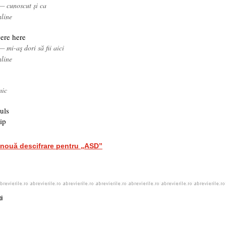
— cunoscut și ca
nline
ere here
— mi-aş dori să fii aici
nline
mic
uls
ip
nouă descifrare pentru „ASD”
i