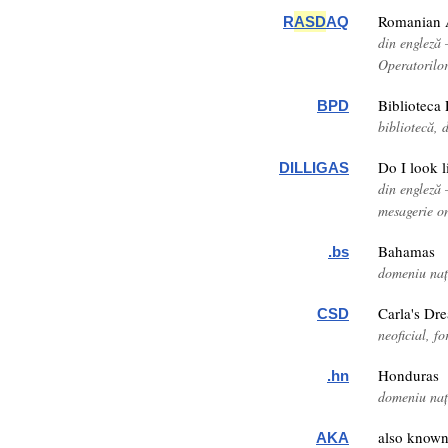
Romanian A
R
ASD
AQ
din engleză
Operatorilor
Biblioteca 
BPD
bibliotecă,
Do I look l
DILLIGAS
din engleză 
mesagerie o
Bahamas
.bs
domeniu nați
Carla's Dr
CSD
neoficial, f
Honduras
.hn
domeniu nați
also known
AKA