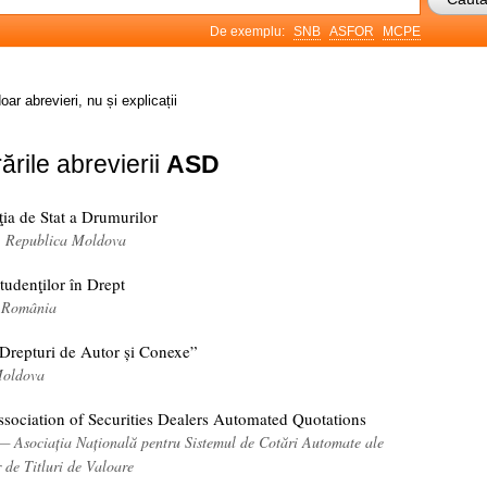
De exemplu:
SNB
ASFOR
MCPE
oar abrevieri, nu și explicații
ările abrevierii
ASD
ia de Stat a Drumurilor
i, Republica Moldova
tudenţilor în Drept
, România
„Drepturi de Autor și Conexe”
Moldova
ssociation of Securities Dealers Automated Quotations
 — Asociația Națională pentru Sistemul de Cotări Automate ale
 de Titluri de Valoare