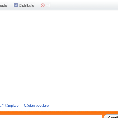
ește
Distribuie
+1
a întâmplare
Căutări populare