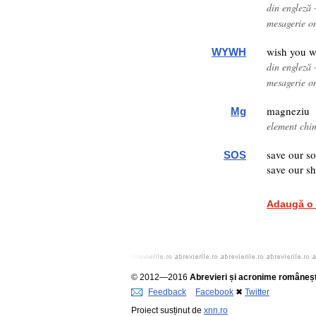
din engleză 
mesagerie o
wish you w
WYWH
din engleză 
mesagerie o
magneziu
Mg
element chi
save our so
SOS
save our sh
Adaugă o 
© 2012—2016
Abrevieri și acronime româneșt
Feedback
Facebook
✖
Twitter
Proiect susținut de
xnn.ro