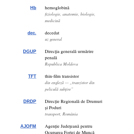
hemoglobină
Hb
fiziologie, anatomie, biologie,
medicină
decedat
dec.
uz general
Direcţia generală urmărire
DGUP
penală
Republica Moldova
thin-film transistor
TFT
din engleză — „tranzistor din
peliculă subțire”
Direcție Regională de Drumuri
DRDP
și Poduri
transport, România
Agenție Județeană pentru
AJOFM
Ocuparea Forței de Muncă