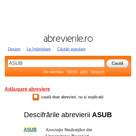
Despre
La întâmplare
Căutări populare
De exemplu:
NKVD
adtiv.
Goscom
Adăugare abreviere
caută doar abrevieri, nu și explicații
Descifrările abrevierii
ASUB
Asociația Studenților din
ASUB
Universitatea București