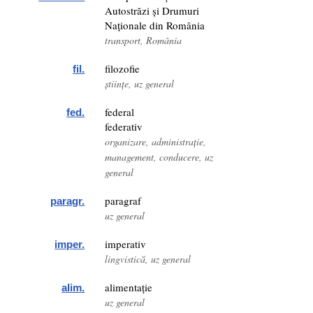
Autostrăzi și Drumuri
Naționale din România
transport, România
filozofie
fil.
științe, uz general
federal
fed.
federativ
organizare, administrație,
management, conducere, uz
general
paragraf
paragr.
uz general
imperativ
imper.
lingvistică, uz general
alimentație
alim.
uz general