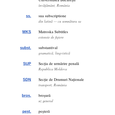
învățământ, România
sua subscriptione
ss.
din latină — cu semnătura sa
Matroska Subtitles
MKS
extensie de fișiere
substantival
subst.
gramatică, lingvistică
Secția de urmărire penală
SUP
Republica Moldova
Secție de Drumuri Naționale
SDN
transport, România
broșură
broș.
uz general
peșteră
peșt.