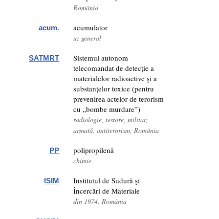
România
acumulator
acum.
uz general
Sistemul autonom
SATMRT
telecomandat de detecţie a
materialelor radioactive şi a
substanţelor toxice (pentru
prevenirea actelor de terorism
cu „bombe murdare”)
radiologie, testare, militar,
armată, antiterorism, România
polipropilenă
PP
chimie
Institutul de Sudură şi
ISIM
Încercări de Materiale
din 1974, România