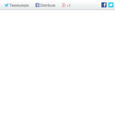
Tweetuiește
Distribuie
+1