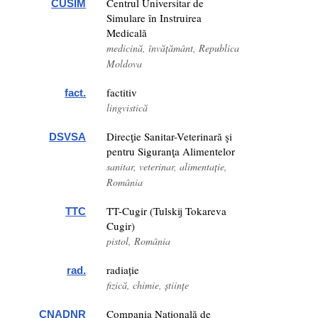
Centrul Universitar de
CUSIM
Simulare în Instruirea
Medicală
medicină, învățământ, Republica
Moldova
factitiv
fact.
lingvistică
Direcţie Sanitar-Veterinară şi
DSVSA
pentru Siguranţa Alimentelor
sanitar, veterinar, alimentație,
România
TT-Cugir (Tulskij Tokareva
TTC
Cugir)
pistol, România
radiație
rad.
fizică, chimie, științe
Compania Națională de
CNADNR