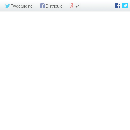
Tweetuiește
Distribuie
+1