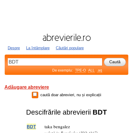
Despre
La întâmplare
Căutări populare
De exemplu:
TPE-O
ALL
.aq
Adăugare abreviere
caută doar abrevieri, nu și explicații
Descifrările abrevierii
BDT
taka bengalez
BDT
valută în Bangladeș (ISO 4217)