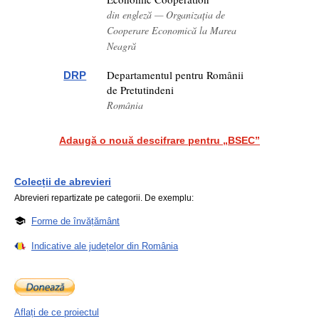
din engleză — Organizația de
Cooperare Economică la Marea
Neagră
Departamentul pentru Românii
DRP
de Pretutindeni
România
Adaugă o nouă descifrare pentru „BSEC”
Colecții de abrevieri
Abrevieri repartizate pe categorii. De exemplu:
Forme de învățământ
Indicative ale județelor din România
Aflați de ce proiectul