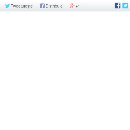
Tweetuiește
Distribuie
+1