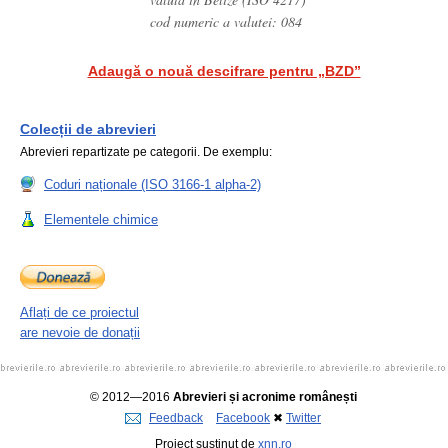
cod numeric a valutei: 084
Adaugă o nouă descifrare pentru „BZD”
Colecții de abrevieri
Abrevieri repartizate pe categorii. De exemplu:
Coduri naționale (ISO 3166-1 alpha-2)
Elementele chimice
Aflați de ce proiectul
are nevoie de donații
© 2012—2016
Abrevieri și acronime românești
Feedback
Facebook
✖
Twitter
Proiect susținut de
xnn.ro