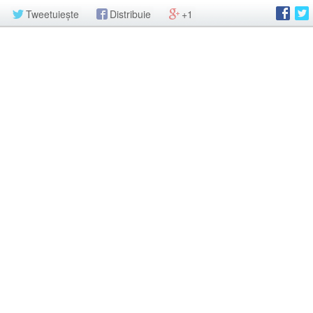
Tweetuiește
Distribuie
+1