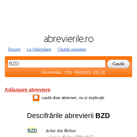
Despre
La întâmplare
Căutări populare
De exemplu:
VSV
RNNEOS
RSL-IR
Adăugare abreviere
caută doar abrevieri, nu și explicații
Descifrările abrevierii
BZD
dolar din Belize
BZD
valută în Belize (ISO 4217)