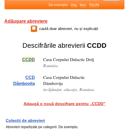
De exemplu:
ileg.
fasc.
PpUM
Adăugare abreviere
caută doar abrevieri, nu și explicații
Descifrările abrevierii
CCDD
Casa Corpului Didactic Dolj
CCDD
România
Casa Corpului Didactic
CCD
Dâmbovița
Dâmbovița
învățământ, educație, România
Adaugă o nouă descifrare pentru „CCDD”
Colecții de abrevieri
Abrevieri repartizate pe categorii. De exemplu: