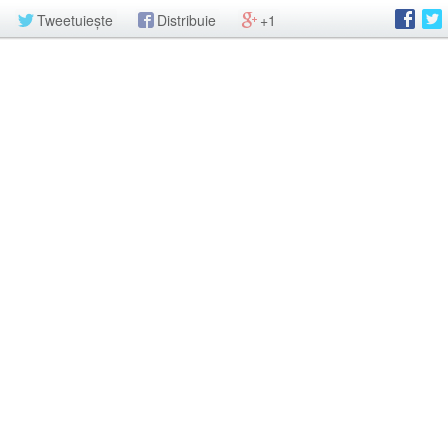
Tweetuiește
Distribuie
+1