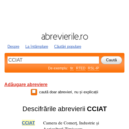
Despre
La întâmplare
Căutări populare
De exemplu:
tir.
RTED
RSL-IP
Adăugare abreviere
caută doar abrevieri, nu și explicații
Descifrările abrevierii
CCIAT
Camera de Comerț, Industrie și
CCIAT
Agricultură Timișoara