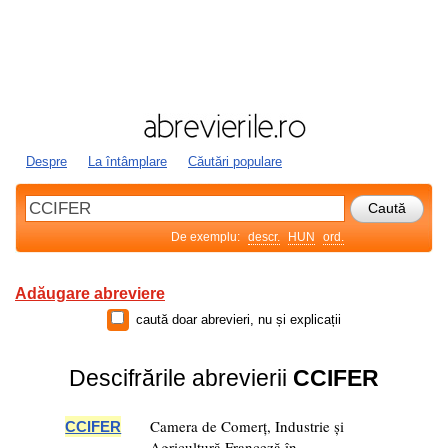
Despre
La întâmplare
Căutări populare
De exemplu:
descr.
HUN
ord.
Adăugare abreviere
caută doar abrevieri, nu și explicații
Descifrările abrevierii
CCIFER
Camera de Comerț, Industrie și
CCIFER
Agricultură Franceză în