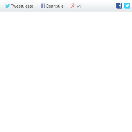
Tweetuiește
Distribuie
+1