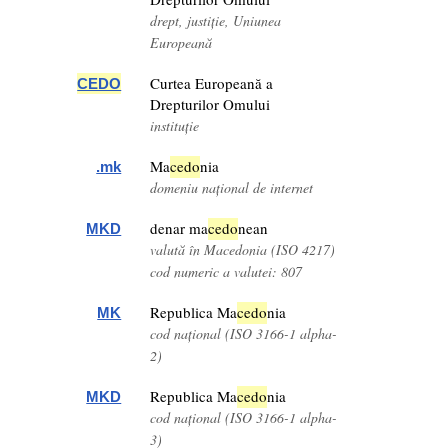
drept, justiție, Uniunea
Europeană
Curtea Europeană a
CEDO
Drepturilor Omului
instituție
Ma
cedo
nia
.mk
domeniu național de internet
denar ma
cedo
nean
MKD
valută în Macedonia (ISO 4217)
cod numeric a valutei: 807
Republica Ma
cedo
nia
MK
cod național (ISO 3166-1 alpha-
2)
Republica Ma
cedo
nia
MKD
cod național (ISO 3166-1 alpha-
3)