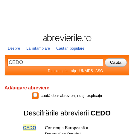
Despre
La întâmplare
Căutări populare
De exemplu:
alp.
UNAIDS
ASG
Adăugare abreviere
caută doar abrevieri, nu și explicații
Descifrările abrevierii
CEDO
Convenția Europeană a
CEDO
Drepturilor Omului