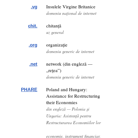
Insulele Virgine Britanice
.vg
domeniu național de internet
chitanță
chit.
uz general
organizație
.org
domeniu generic de internet
network (din engleză —
.net
„rețea”)
domeniu generic de internet
Poland and Hungary:
PHARE
Assistance for Restructuring
their Economies
din engleză — Polonia și
Ungaria: Asistență pentru
Restructurarea Economiilor lor
economie, instrument financiar,