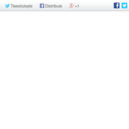
Tweetuiește
Distribuie
+1