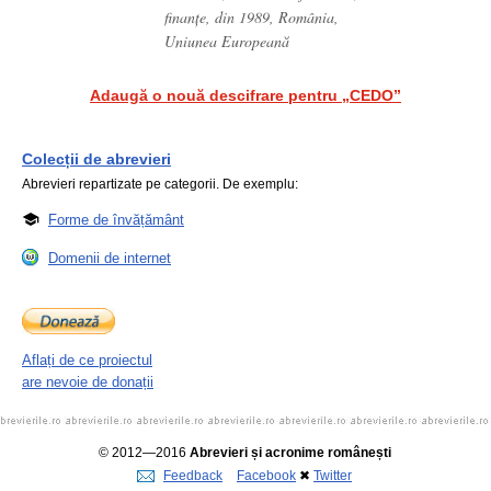
finanțe, din 1989, România,
Uniunea Europeană
Adaugă o nouă descifrare pentru „CEDO”
Colecții de abrevieri
Abrevieri repartizate pe categorii. De exemplu:
Forme de învățământ
Domenii de internet
Aflați de ce proiectul
are nevoie de donații
© 2012—2016
Abrevieri și acronime românești
Feedback
Facebook
✖
Twitter