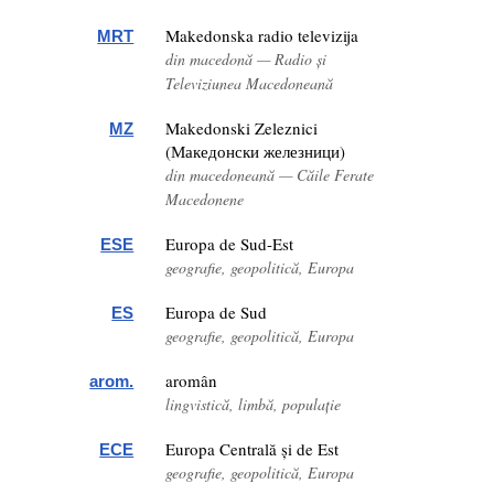
Makedonska radio televizija
MRT
din macedonă — Radio și
Televiziunea Macedoneană
Makedonski Zeleznici
MZ
(Македонски железници)
din macedoneană — Căile Ferate
Macedonene
Europa de Sud-Est
ESE
geografie, geopolitică, Europa
Europa de Sud
ES
geografie, geopolitică, Europa
aromân
arom.
lingvistică, limbă, populație
Europa Centrală și de Est
ECE
geografie, geopolitică, Europa