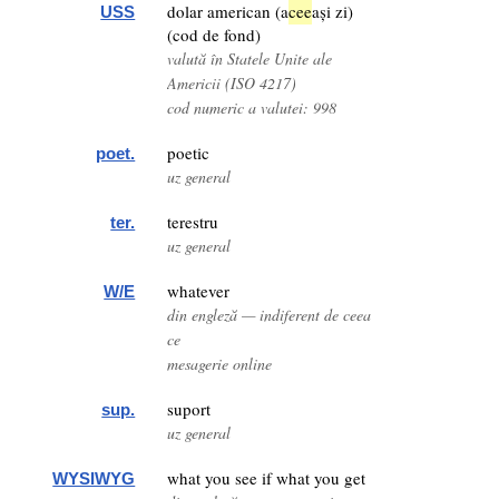
dolar american (a
cee
ași zi)
USS
(cod de fond)
valută în Statele Unite ale
Americii (ISO 4217)
cod numeric a valutei: 998
poetic
poet.
uz general
terestru
ter.
uz general
whatever
W/E
din engleză — indiferent de ceea
ce
mesagerie online
suport
sup.
uz general
what you see if what you get
WYSIWYG