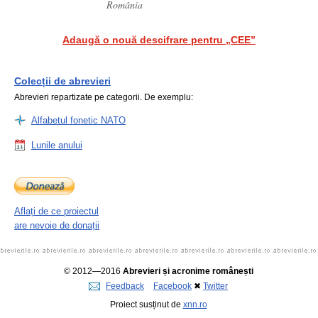
România
Adaugă o nouă descifrare pentru „CEE”
Colecții de abrevieri
Abrevieri repartizate pe categorii. De exemplu:
Alfabetul fonetic NATO
Lunile anului
Aflați de ce proiectul
are nevoie de donații
© 2012—2016
Abrevieri și acronime românești
Feedback
Facebook
✖
Twitter
Proiect susținut de
xnn.ro