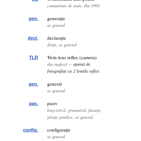
comunitate de state, din 1992
generație
gen.
uz general
declarație
decl.
drept, uz general
Twin-lens reflex (camera)
TLR
din engleză —
aparat de
fotografiat cu 2 lentile reflex
general
gen.
uz general
pasiv
pas.
lingvistică, gramatică, finanțe,
științe juridice, uz general
configurație
config.
uz general