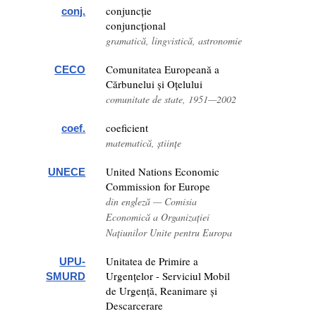
conjuncție
conj.
conjuncțional
gramatică, lingvistică, astronomie
Comunitatea Europeană a
CECO
Cărbunelui și Oțelului
comunitate de state, 1951—2002
coeficient
coef.
matematică, științe
United Nations Economic
UNECE
Commission for Europe
din engleză — Comisia
Economică a Organizației
Națiunilor Unite pentru Europa
Unitatea de Primire a
UPU-
Urgențelor - Serviciul Mobil
SMURD
de Urgență, Reanimare și
Descarcerare