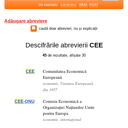
De exemplu:
c.m.m.m.c.
WMA
POAT
Adăugare abreviere
caută doar abrevieri, nu și explicații
Descifrările abrevierii
CEE
45
de rezultate, afișate 30
Comunitatea Economică
CEE
Europeană
economie, Uniunea Europeană,
din 1957
Comisia Economică a
CEE
-ONU
Organizației Națiunilor Unite
pentru Europa
economie, internațional