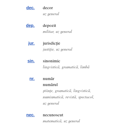
decor
dec.
uz general
depozit
dep.
militar, uz general
jurisdicție
jur.
justiție, uz general
sinonimic
sin.
lingvistică, gramatică, limbă
număr
nr.
numărul
științe, gramatică, lingvistică,
numismatică, revistă, spectacol,
uz general
necunoscut
nec.
matematică, uz general