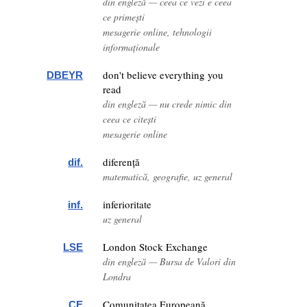
din engleză — ceea ce vezi e ceea
ce primești
mesagerie online, tehnologii
informaționale
don't believe everything you
DBEYR
read
din engleză — nu crede nimic din
ceea ce citești
mesagerie online
diferență
dif.
matematică, geografie, uz general
inferioritate
inf.
uz general
London Stock Exchange
LSE
din engleză — Bursa de Valori din
Londra
Comunitatea Europeană
CE