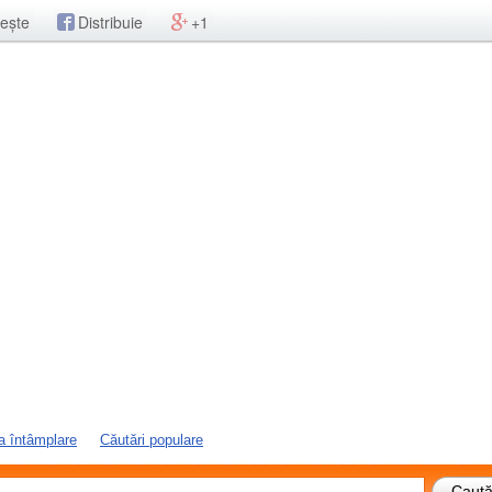
ește
Distribuie
+1
a întâmplare
Căutări populare