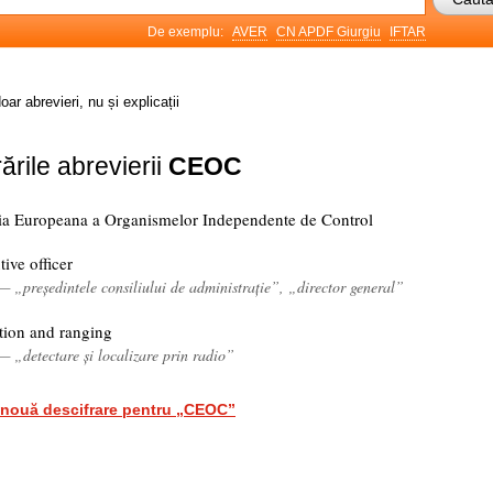
De exemplu:
AVER
CN APDF Giurgiu
IFTAR
oar abrevieri, nu și explicații
ările abrevierii
CEOC
ia Europeana a Organismelor Independente de Control
tive officer
— „președintele consiliului de administrație”, „director general”
ction and ranging
— „detectare și localizare prin radio”
nouă descifrare pentru „CEOC”