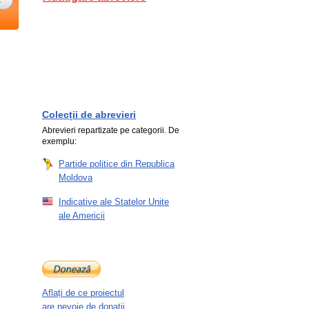
Colecții de abrevieri
Abrevieri repartizate pe categorii. De
exemplu:
Partide politice din Republica
Moldova
Indicative ale Statelor Unite
ale Americii
Aflați de ce proiectul
are nevoie de donații