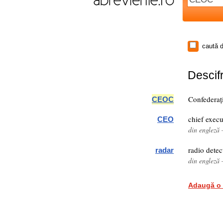
caută d
Descifr
Confederaț
CEOC
chief execu
CEO
din engleză 
radio dete
radar
din engleză 
Adaugă o 