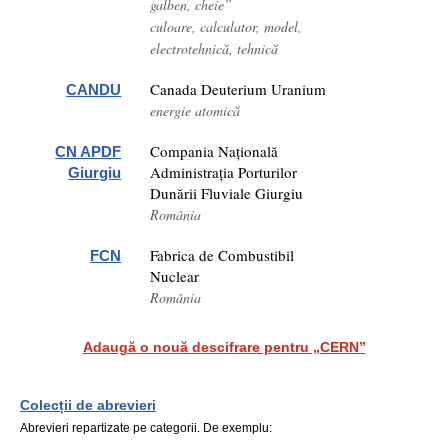
galben, cheie”
culoare, calculator, model,
electrotehnică, tehnică
Canada Deuterium Uranium
CANDU
energie atomică
Compania Națională
CN APDF
Administrația Porturilor
Giurgiu
Dunării Fluviale Giurgiu
România
Fabrica de Combustibil
FCN
Nuclear
România
Adaugă o nouă descifrare pentru „CERN”
Colecții de abrevieri
Abrevieri repartizate pe categorii. De exemplu: