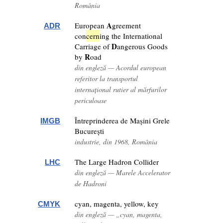
România
A
European
greement
ADR
con
cern
ing the International
D
Carriage of
angerous Goods
R
by
oad
din engleză — Acordul european
referitor la transportul
internațional rutier al mărfurilor
periculoase
Întreprinderea de Mașini Grele
IMGB
București
industrie, din 1968, România
The Large Hadron Collider
LHC
din engleză — Marele Accelerator
de Hadroni
cyan, magenta, yellow, key
CMYK
din engleză — „cyan, magenta,