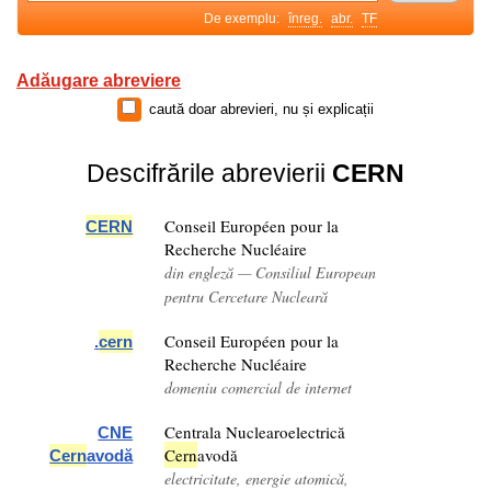
De exemplu:
înreg.
abr.
TF
Adăugare abreviere
caută doar abrevieri, nu și explicații
Descifrările abrevierii
CERN
Conseil Européen pour la
CERN
Recherche Nucléaire
din engleză — Consiliul European
pentru Cercetare Nucleară
Conseil Européen pour la
.
cern
Recherche Nucléaire
domeniu comercial de internet
Centrala Nuclearoelectrică
CNE
Cern
avodă
Cern
avodă
electricitate, energie atomică,