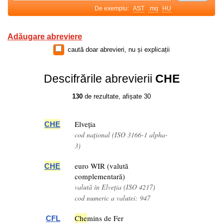
De exemplu:
AST
.mq
HU
Adăugare abreviere
caută doar abrevieri, nu și explicații
Descifrările abrevierii
CHE
130
de rezultate, afișate 30
Elveția
CHE
cod național (ISO 3166-1 alpha-
3)
euro WIR (valută
CHE
complementară)
valută în Elveția (ISO 4217)
cod numeric a valutei: 947
Che
mins de Fer
CFL