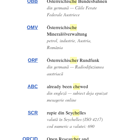
Österreichis
che
Bundesbahnen
OBB
din germană — Căile Ferate
Federale Austriece
Österreichis
che
OMV
Mineralölverwaltung
petrol, industrie, Austria,
România
Österreichis
che
r Rundfunk
ORF
din germană — Radiodifuziunea
austriacă
already been
che
wed
ABC
din engleză — subiect deja epuizat
mesagerie online
rupie din Sey
che
lles
SCR
valută în Seychelles (ISO 4217)
cod numeric a valutei: 690
Open Resear
che
r and
ORCID