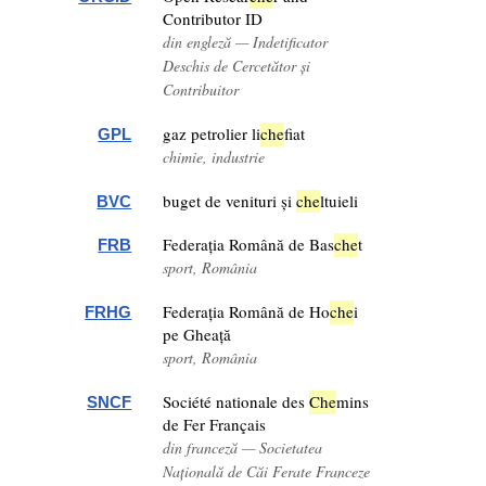
Contributor ID
din engleză — Indetificator
Deschis de Cercetător și
Contribuitor
gaz petrolier li
che
fiat
GPL
chimie, industrie
buget de venituri și
che
ltuieli
BVC
Federația Română de Bas
che
t
FRB
sport, România
Federația Română de Ho
che
i
FRHG
pe Gheață
sport, România
Société nationale des
Che
mins
SNCF
de Fer Français
din franceză — Societatea
Națională de Căi Ferate Franceze