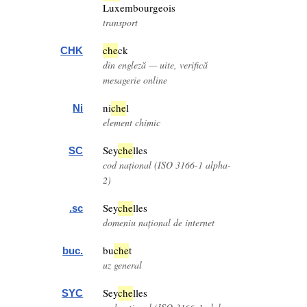
Luxembourgeois
transport
che
ck
CHK
din engleză — uite, verifică
mesagerie online
ni
che
l
Ni
element chimic
Sey
che
lles
SC
cod național (ISO 3166-1 alpha-
2)
Sey
che
lles
.sc
domeniu național de internet
bu
che
t
buc.
uz general
Sey
che
lles
SYC