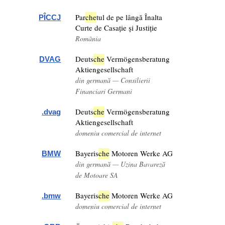
Par
che
tul de pe lângă Înalta
PÎCCJ
Curte de Casație și Justiție
România
Deuts
che
Vermögensberatung
DVAG
Aktiengesellschaft
din germană — Consilierii
Financiari Germani
Deuts
che
Vermögensberatung
.dvag
Aktiengesellschaft
domeniu comercial de internet
Bayeris
che
Motoren Werke AG
BMW
din germană — Uzina Bavareză
de Motoare SA
Bayeris
che
Motoren Werke AG
.bmw
domeniu comercial de internet