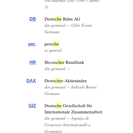
cod național (ISO 3166-1 alpha-
3)
Deuts
che
Bahn AG
DB
din germană — Căile Ferate
Germane
pere
che
per.
uz general
Hessis
che
r Rundfunk
HR
din germană —
Deuts
che
r Aktienindex
DAX
din germană — Indicele Bursei
Germane
Deuts
che
Gesellschaft für
GIZ
Internationale Zusammenarbeit
din germană — Agenția de
Cooperare Internațională a
Germaniei