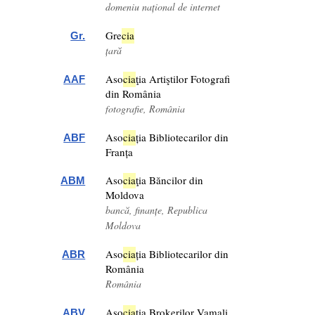
domeniu național de internet
Gre
cia
Gr.
țară
Aso
cia
ţia Artiştilor Fotografi
AAF
din România
fotografie, România
Aso
cia
ția Bibliotecarilor din
ABF
Franța
Aso
cia
ţia Băncilor din
ABM
Moldova
bancă, finanțe, Republica
Moldova
Aso
cia
ția Bibliotecarilor din
ABR
România
România
Aso
cia
ţia Brokerilor Vamali
ABV