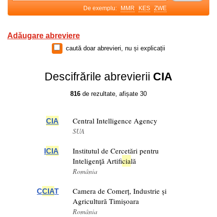
De exemplu:
MMR
KES
ZWE
Adăugare abreviere
caută doar abrevieri, nu și explicații
Descifrările abrevierii
CIA
816
de rezultate, afișate 30
Central Intelligence Agency
CIA
SUA
Institutul de Cercetări pentru
I
CIA
Inteligenţă Artifi
cia
lă
România
Camera de Comerț, Industrie și
C
CIA
T
Agricultură Timișoara
România