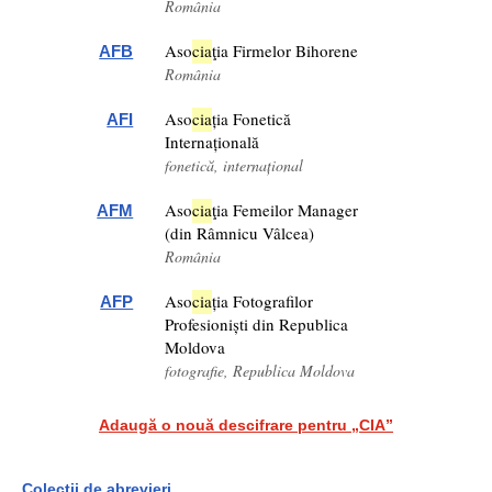
România
Aso
cia
ţia Firmelor Bihorene
AFB
România
Aso
cia
ția Fonetică
AFI
Internațională
fonetică, internațional
Aso
cia
ţia Femeilor Manager
AFM
(din Râmnicu Vâlcea)
România
Aso
cia
ția Fotografilor
AFP
Profesioniști din Republica
Moldova
fotografie, Republica Moldova
Adaugă o nouă descifrare pentru „CIA”
Colecții de abrevieri