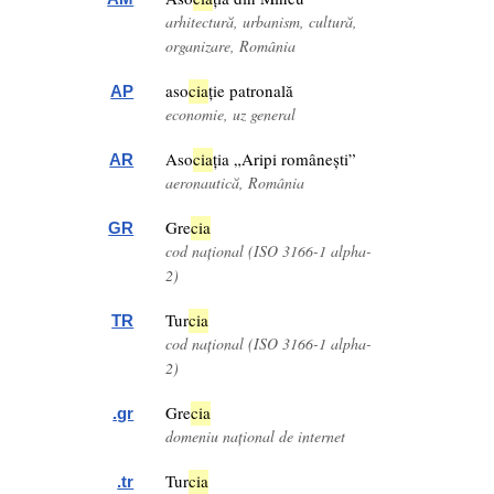
arhitectură, urbanism, cultură,
organizare, România
aso
cia
ție patronală
AP
economie, uz general
Aso
cia
ția „Aripi românești”
AR
aeronautică, România
Gre
cia
GR
cod național (ISO 3166-1 alpha-
2)
Tur
cia
TR
cod național (ISO 3166-1 alpha-
2)
Gre
cia
.gr
domeniu național de internet
Tur
cia
.tr