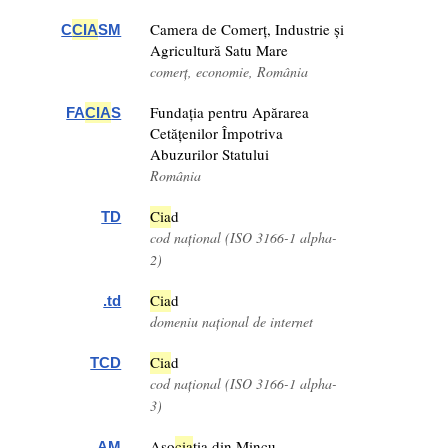
Camera de Comerț, Industrie și
C
CIA
SM
Agricultură Satu Mare
comerț, economie, România
Fundația pentru Apărarea
FA
CIA
S
Cetățenilor Împotriva
Abuzurilor Statului
România
Cia
d
TD
cod național (ISO 3166-1 alpha-
2)
Cia
d
.td
domeniu național de internet
Cia
d
TCD
cod național (ISO 3166-1 alpha-
3)
Aso
cia
ția din Mincu
AM