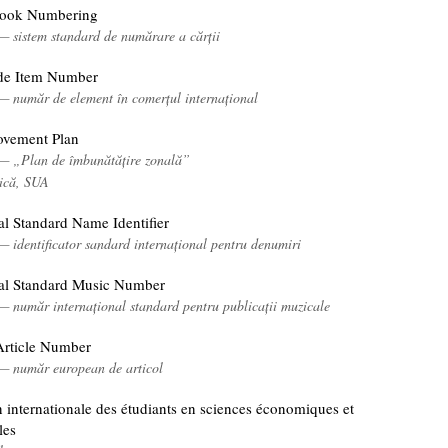
Book Numbering
— sistem standard de numărare a cărții
de Item Number
 — număr de element în comerțul internațional
ovement Plan
 — „Plan de îmbunătățire zonală”
tică, SUA
al Standard Name Identifier
— identificator sandard internațional pentru denumiri
nal Standard Music Number
— număr internațional standard pentru publicații muzicale
rticle Number
 — număr european de articol
 internationale des étudiants en sciences économiques et
les