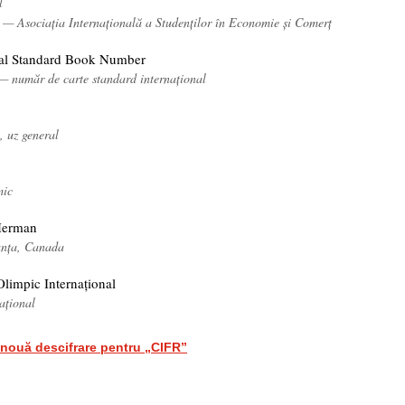
l
 — Asociația Internațională a Studenților în Economie și Comerț
nal Standard Book Number
 — număr de carte standard internațional
e, uz general
mic
Herman
ranța, Canada
Olimpic Internațional
național
nouă descifrare pentru „CIFR”