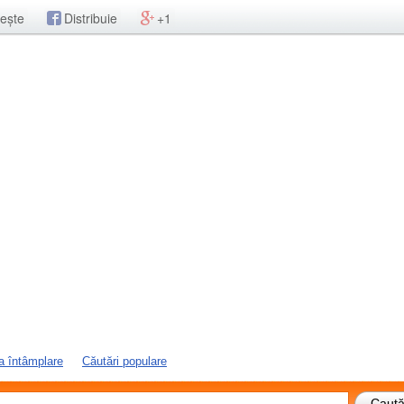
ește
Distribuie
+1
a întâmplare
Căutări populare