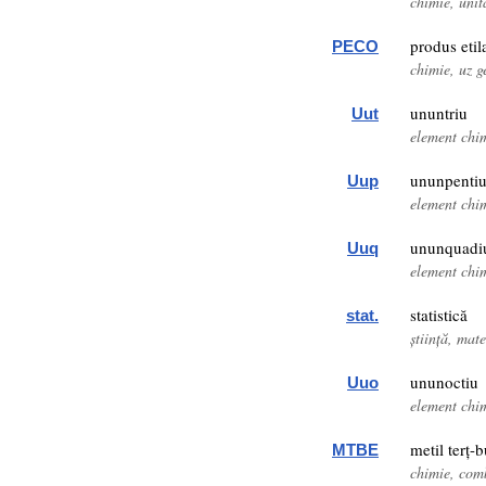
chimie, uni
produs etil
PECO
chimie, uz g
ununtriu
Uut
element chi
ununpenti
Uup
element chi
ununquad
Uuq
element chi
statistică
stat.
știință, mat
ununoctiu
Uuo
element chi
metil terț-b
MTBE
chimie, comb