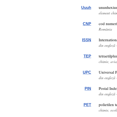
ununhexi
Uuuh
element chi
cod numeri
CNP
România
Internatio
ISSN
din engleză 
tetraetilpl
TEP
chimie, avia
Universal 
UPC
din engleză
Postal Ind
PIN
din engleză
polietilen t
PET
chimie, ecol