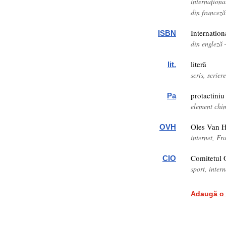
internaționa
din franceză
Internatio
ISBN
din engleză
literă
lit.
scris, scrier
protactiniu
Pa
element chi
Oles Van 
OVH
internet, F
Comitetul 
CIO
sport, inter
Adaugă o 