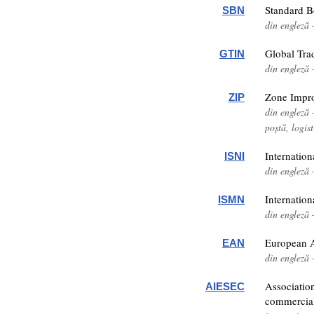
Standard 
SBN
din engleză 
Global Tra
GTIN
din engleză
Zone Impr
ZIP
din engleză
poștă, logis
Internation
ISNI
din engleză 
Internatio
ISMN
din engleză 
European A
EAN
din engleză
Association
AIESEC
commercia