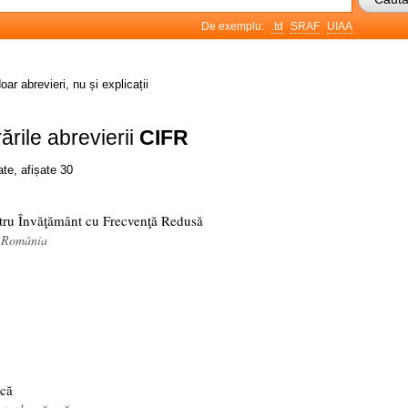
De exemplu:
.td
SRAF
UIAA
oar abrevieri, nu și explicații
ările abrevierii
CIFR
ate, afișate 30
tru Învăţământ cu Frecvenţă Redusă
, România
ică