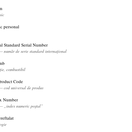
um
mic
c personal
nal Standard Serial Number
— număr de serie standard internațional
umb
ție, combustibil
Product Code
 — cod universal de produs
ex Number
 — „index numeric poștal”
ereftalat
ogie