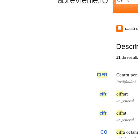
caută d
Descifr
31
de rezult
Centru pen
CIFR
învățământ
cifr
are
cifr
.
uz general
cifr
at
cifr
.
uz general
cifr
ă octan
CO