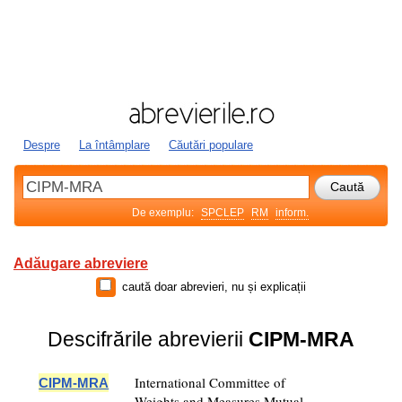
Despre
La întâmplare
Căutări populare
De exemplu:
SPCLEP
RM
inform.
Adăugare abreviere
caută doar abrevieri, nu și explicații
Descifrările abrevierii
CIPM-MRA
International Committee of
CIPM-MRA
Weights and Measures Mutual