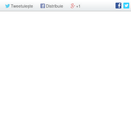
Tweetuiește
Distribuie
+1