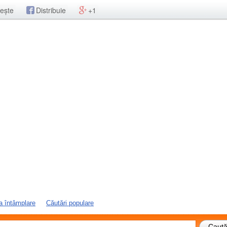
ește
Distribuie
+1
a întâmplare
Căutări populare