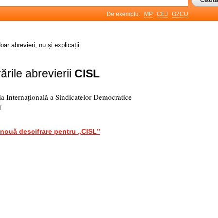
De exemplu:
MP
CEJ
G2CU
oar abrevieri, nu și explicații
ările abrevierii
CISL
a Internațională a Sindicatelor Democratice
l
nouă descifrare pentru „CISL”