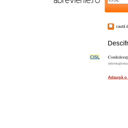
caută d
Descifr
Confederați
CISL
internaționa
Adaugă o 