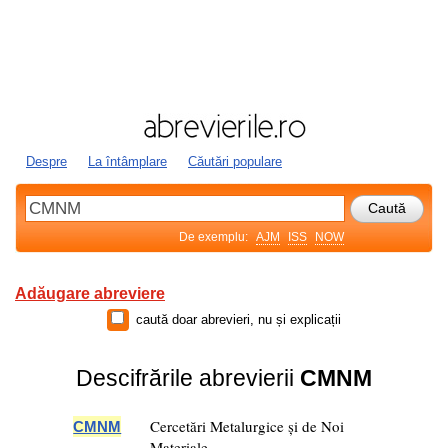
Despre
La întâmplare
Căutări populare
De exemplu:
AJM
ISS
NOW
Adăugare abreviere
caută doar abrevieri, nu și explicații
Descifrările abrevierii
CMNM
Cercetări Metalurgice și de Noi
CMNM
Materiale