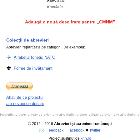
România
Adaugă o nouă descifrare pentru „CMNM”
Colecții de abrevieri
Abrevieri repartizate pe categorii. De exemplu:
Alfabetul fonetic NATO
Forme de învățământ
Aflați de ce proiectul
are nevoie de donații
© 2012—2016
Abrevieri și acronime românești
Feedback
Facebook
✖
Twitter
Proiect susținut de
xnn.ro