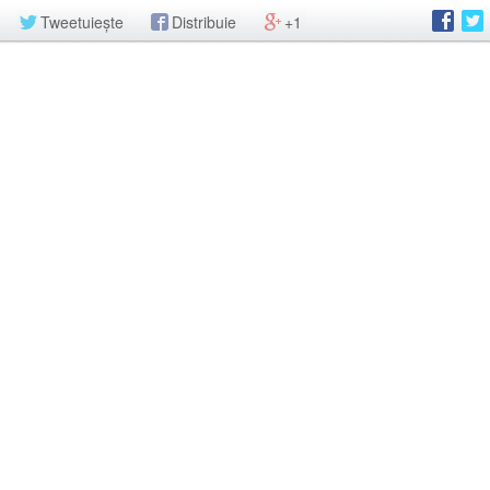
Tweetuiește
Distribuie
+1