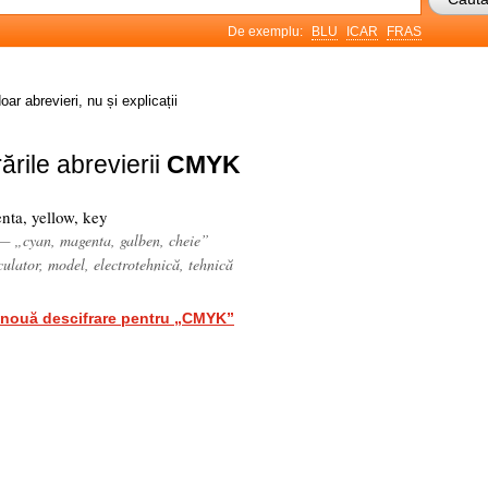
De exemplu:
BLU
ICAR
FRAS
oar abrevieri, nu și explicații
ările abrevierii
CMYK
nta, yellow, key
 — „cyan, magenta, galben, cheie”
culator, model, electrotehnică, tehnică
nouă descifrare pentru „CMYK”