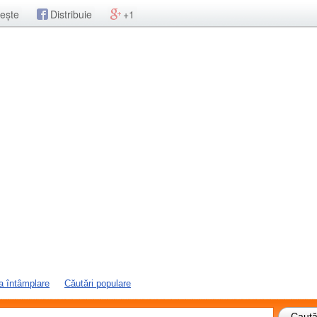
ește
Distribuie
+1
a întâmplare
Căutări populare