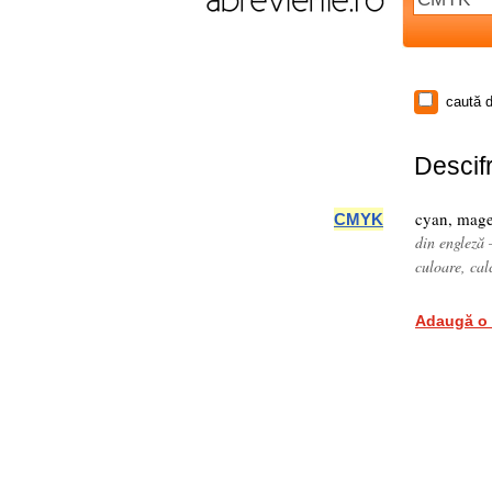
caută d
Descifr
cyan, mage
CMYK
din engleză
culoare, cal
Adaugă o 