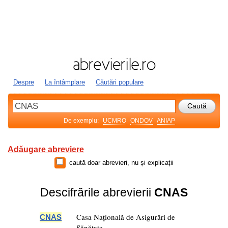
Despre
La întâmplare
Căutări populare
De exemplu:
UCMRO
ONDOV
ANIAP
Adăugare abreviere
caută doar abrevieri, nu și explicații
Descifrările abrevierii
CNAS
Casa Națională de Asigurări de
CNAS
Sănătate