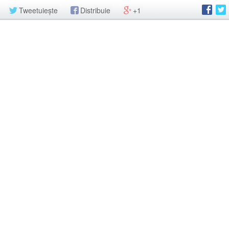
Tweetuiește
Distribuie
+1