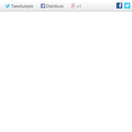
Tweetuiește
Distribuie
+1