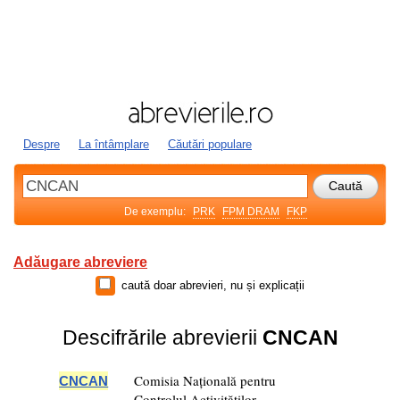
Despre
La întâmplare
Căutări populare
De exemplu:
PRK
FPM DRAM
FKP
Adăugare abreviere
caută doar abrevieri, nu și explicații
Descifrările abrevierii
CNCAN
Comisia Națională pentru
CNCAN
Controlul Activităților