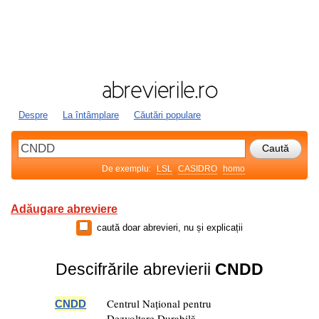
Despre
La întâmplare
Căutări populare
De exemplu:
LSL
CASIDRO
homo
Adăugare abreviere
caută doar abrevieri, nu și explicații
Descifrările abrevierii
CNDD
Centrul Național pentru
CNDD
Dezvoltare Durabilă