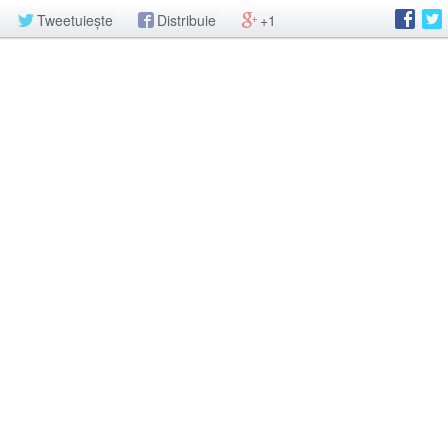
Tweetuiește
Distribuie
+1