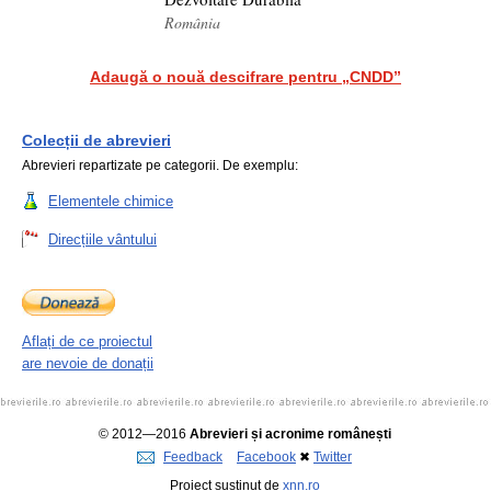
România
Adaugă o nouă descifrare pentru „CNDD”
Colecții de abrevieri
Abrevieri repartizate pe categorii. De exemplu:
Elementele chimice
Direcțiile vântului
Aflați de ce proiectul
are nevoie de donații
© 2012—2016
Abrevieri și acronime românești
Feedback
Facebook
✖
Twitter
Proiect susținut de
xnn.ro