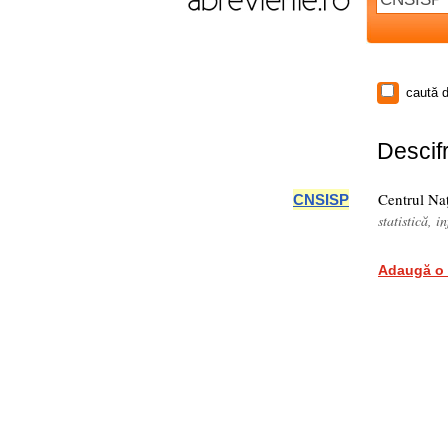
caută d
Descifr
Centrul Naţ
CNSISP
statistică, 
Adaugă o 