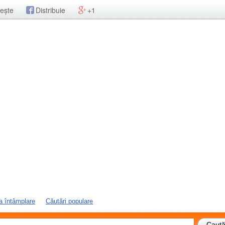
ește
Distribuie
+1
a întâmplare
Căutări populare