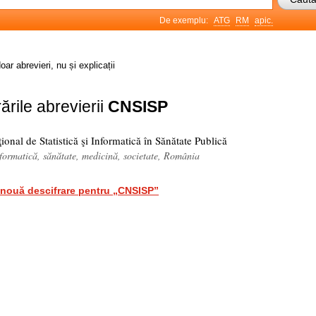
De exemplu:
ATG
RM
apic.
oar abrevieri, nu și explicații
ările abrevierii
CNSISP
ional de Statistică şi Informatică în Sănătate Publică
informatică, sănătate, medicină, societate, România
nouă descifrare pentru „CNSISP”