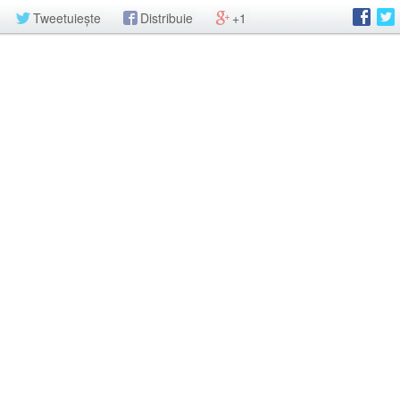
Tweetuiește
Distribuie
+1