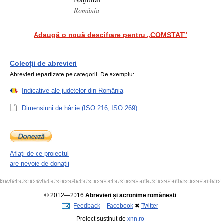
România
Adaugă o nouă descifrare pentru „COMSTAT”
Colecții de abrevieri
Abrevieri repartizate pe categorii. De exemplu:
Indicative ale județelor din România
Dimensiuni de hârtie (ISO 216, ISO 269)
Aflați de ce proiectul
are nevoie de donații
© 2012—2016
Abrevieri și acronime românești
Feedback
Facebook
✖
Twitter
Proiect susținut de
xnn.ro