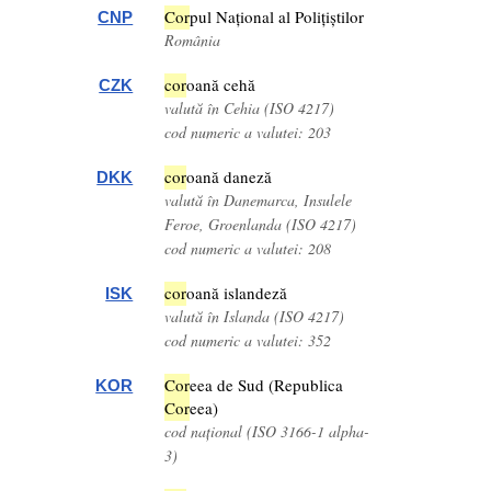
Cor
pul Național al Polițiștilor
CNP
România
cor
oană cehă
CZK
valută în Cehia (ISO 4217)
cod numeric a valutei: 203
cor
oană daneză
DKK
valută în Danemarca, Insulele
Feroe, Groenlanda (ISO 4217)
cod numeric a valutei: 208
cor
oană islandeză
ISK
valută în Islanda (ISO 4217)
cod numeric a valutei: 352
Cor
eea de Sud (Republica
KOR
Cor
eea)
cod național (ISO 3166-1 alpha-
3)