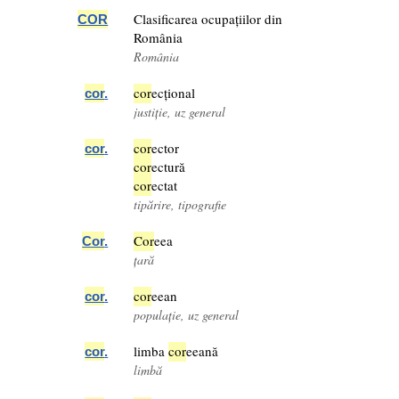
Clasificarea ocupațiilor din
COR
România
România
cor
ecțional
cor
.
justiție, uz general
cor
ector
cor
.
cor
ectură
cor
ectat
tipărire, tipografie
Cor
eea
Cor
.
țară
cor
eean
cor
.
populație, uz general
limba
cor
eeană
cor
.
limbă