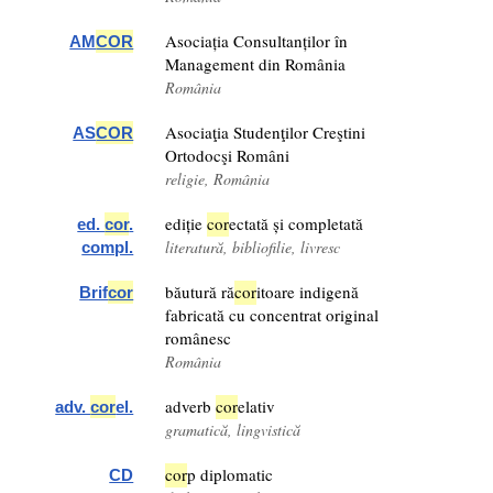
Asociația Consultanților în
AM
COR
Management din România
România
Asociaţia Studenţilor Creştini
AS
COR
Ortodocşi Români
religie, România
ediție
cor
ectată și completată
ed.
cor
.
literatură, bibliofilie, livresc
compl.
băutură ră
cor
itoare indigenă
Brif
cor
fabricată cu concentrat original
românesc
România
adverb
cor
elativ
adv.
cor
el.
gramatică, lingvistică
cor
p diplomatic
CD