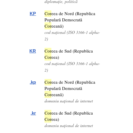
diplomație, politică
Cor
eea de Nord (Republica
KP
Populară Democrată
Cor
eeană)
cod național (ISO 3166-1 alpha-
2)
Cor
eea de Sud (Republica
KR
Cor
eea)
cod național (ISO 3166-1 alpha-
2)
Cor
eea de Nord (Republica
.kp
Populară Democrată
Cor
eeană)
domeniu național de internet
Cor
eea de Sud (Republica
.kr
Cor
eea)
domeniu național de internet