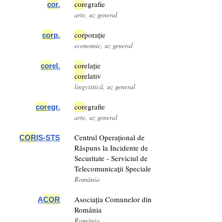
cor
egrafie
cor
.
arte, uz general
cor
porație
cor
p.
economie, uz general
cor
elație
cor
el.
cor
elativ
lingvistică, uz general
cor
egrafie
cor
egr.
arte, uz general
Centrul Operaţional de
COR
IS-STS
Răspuns la Incidente de
Securitate - Serviciul de
Telecomunicaţii Speciale
România
Asociația Comunelor din
A
COR
România
România