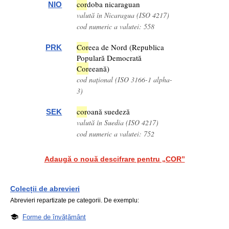
cor
doba nicaraguan
NIO
valută în Nicaragua (ISO 4217)
cod numeric a valutei: 558
Cor
eea de Nord (Republica
PRK
Populară Democrată
Cor
eeană)
cod național (ISO 3166-1 alpha-
3)
cor
oană suedeză
SEK
valută în Suedia (ISO 4217)
cod numeric a valutei: 752
Adaugă o nouă descifrare pentru „COR”
Colecții de abrevieri
Abrevieri repartizate pe categorii. De exemplu:
Forme de învățământ