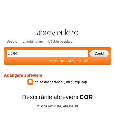
Despre
La întâmplare
Căutări populare
De exemplu:
MP3
niv.
ISS
Adăugare abreviere
caută doar abrevieri, nu și explicații
Descifrările abrevierii
COR
212
de rezultate, afișate 30