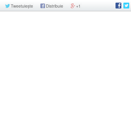
Tweetuiește
Distribuie
+1