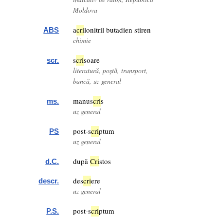
Moldova
a
cri
lonitril butadien stiren
ABS
chimie
s
cri
soare
scr.
literatură, poștă, transport,
bancă, uz general
manus
cri
s
ms.
uz general
post-s
cri
ptum
PS
uz general
după
Cri
stos
d.C.
des
cri
ere
descr.
uz general
post-s
cri
ptum
P.S.