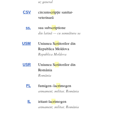
uz general
circums
cri
pție sanitar-
CSV
veterinară
sua subs
cri
ptione
ss.
din latină — cu semnătura sa
Uniunea S
cri
itorilor din
USM
Republica Moldova
Republica Moldova
Uniunea S
cri
itorilor din
USR
România
România
fumigen–la
cri
mogen
FL
armament, militar, România
iritant-la
cri
mogen
IL
armament, militar, România