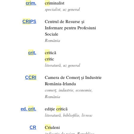
cri
minalist
cri
m.
specialist, uz general
Centrul de Resurse și
CRI
PS
Informare pentru Profesiuni
Sociale
România
cri
tică
cri
t.
cri
tic
literatură, uz general
Camera de Comerț și Industrie
C
CRI
România-Irlanda
comerț, industrie, economie,
România
ediție
cri
tică
ed.
cri
t.
literatură, bibliofilie, livresc
Cri
uleni
CR
indicativ de raion, Republica