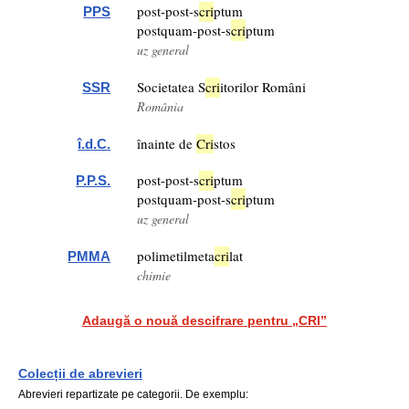
post-post-s
cri
ptum
PPS
postquam-post-s
cri
ptum
uz general
Societatea S
cri
itorilor Români
SSR
România
înainte de
Cri
stos
î.d.C.
post-post-s
cri
ptum
P.P.S.
postquam-post-s
cri
ptum
uz general
polimetilmeta
cri
lat
PMMA
chimie
Adaugă o nouă descifrare pentru „CRI”
Colecții de abrevieri
Abrevieri repartizate pe categorii. De exemplu: