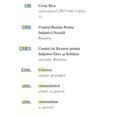
Costa Rica
CRI
cod național (ISO 3166-1 alpha-
3)
Centrul Român Pentru
CRI
S
Inițiativă Socială
România
Centrul de Resurse pentru
CRI
ES
Iniţiative Etice şi Solidare
asociație, România
Cri
meea
Cri
m.
regiune geografică
cri
minalistică
cri
m.
știință, uz general
cri
minalitate
cri
m.
uz general