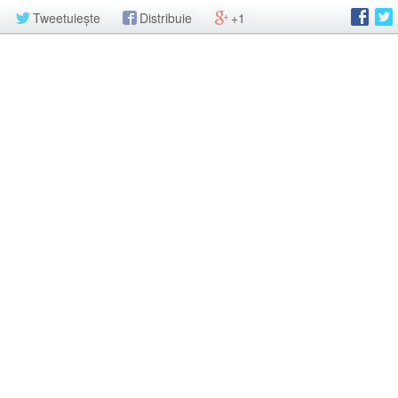
Tweetuiește
Distribuie
+1