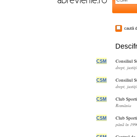
caută d
Descifr
Consiliul S
CSM
drept, justi
Consiliul S
CSM
drept, justi
Club Sport
CSM
România
Club Sport
CSM
până în 19
Centrul de
CSM