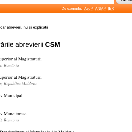
De exemplu:
AsoP
ANIAP
IER
oar abrevieri, nu și explicații
ările abrevierii
CSM
uperior al Magistraturii
ție, România
uperior al Magistraturii
ție, Republica Moldova
iv Municipal
iv Muncitoresc
90, România
 Standardizare și Metrologie din Moldova