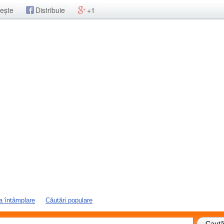
ește
Distribuie
+1
a întâmplare
Căutări populare