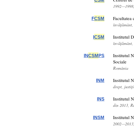
1992—1998,
Facultatea 
F
CSM
învățământ
Institutul D
I
CSM
învățământ
Institutul 
IN
CSM
PS
Sociale
România
Institutul N
INM
drept, justi
Institutul 
INS
din 2013, R
Institutul 
INSM
2002—2013,