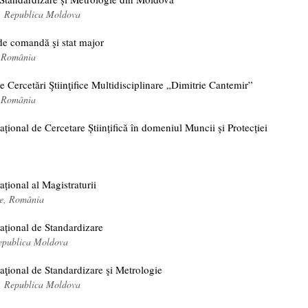
 Republica Moldova
de comandă şi stat major
, România
e Cercetări Ştiinţifice Multidisciplinare „Dimitrie Cantemir”
, România
Național de Cercetare Științifică în domeniul Muncii și Protecției
ațional al Magistraturii
ție, România
Național de Standardizare
epublica Moldova
Naţional de Standardizare şi Metrologie
 Republica Moldova