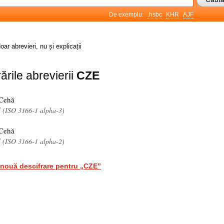
De exemplu:
.hsbc
KHR
AJF
oar abrevieri, nu și explicații
ările abrevierii
CZE
 Cehă
l (ISO 3166-1 alpha-3)
 Cehă
l (ISO 3166-1 alpha-2)
nouă descifrare pentru „CZE”