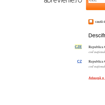
caută d
Descifr
Republica
CZE
cod naționa
Republica
CZ
cod naționa
Adaugă o 