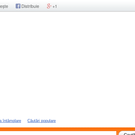
ește
Distribuie
+1
a întâmplare
Căutări populare