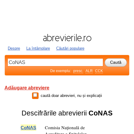
Despre
La întâmplare
Căutări populare
De exemplu:
presc.
ALR
CCK
Adăugare abreviere
caută doar abrevieri, nu și explicații
Descifrările abrevierii
CoNAS
Comisia Națională de
CoNAS
Acreditare a Spitalelor