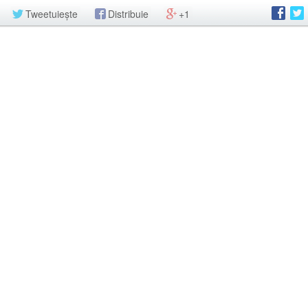
Tweetuiește
Distribuie
+1