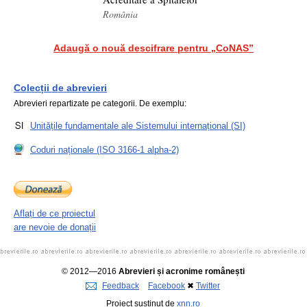
România
Adaugă o nouă descifrare pentru „CoNAS”
Colecții de abrevieri
Abrevieri repartizate pe categorii. De exemplu:
Unitățile fundamentale ale Sistemului internațional (SI)
Coduri naționale (ISO 3166-1 alpha-2)
Aflați de ce proiectul
are nevoie de donații
© 2012—2016
Abrevieri și acronime românești
Feedback
Facebook
✖
Twitter
Proiect susținut de
xnn.ro