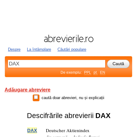
Despre
La întâmplare
Căutări populare
De exemplu:
PPL
pt.
EN
Adăugare abreviere
caută doar abrevieri, nu și explicații
Descifrările abrevierii
DAX
Deutscher Aktienindex
DAX
din germană — Indicele Bursei