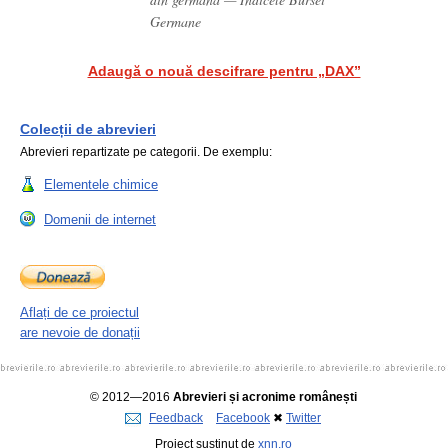
Germane
Adaugă o nouă descifrare pentru „DAX”
Colecții de abrevieri
Abrevieri repartizate pe categorii. De exemplu:
Elementele chimice
Domenii de internet
Aflați de ce proiectul
are nevoie de donații
© 2012—2016
Abrevieri și acronime românești
Feedback
Facebook
✖
Twitter
Proiect susținut de
xnn.ro