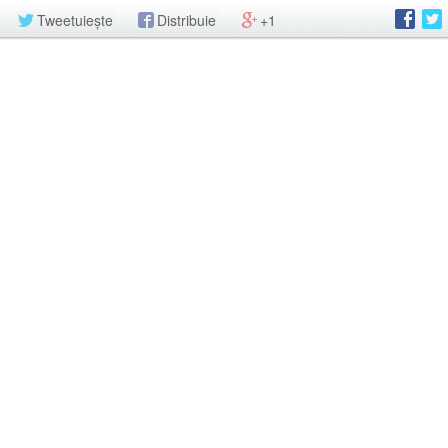
Tweetuiește
Distribuie
+1