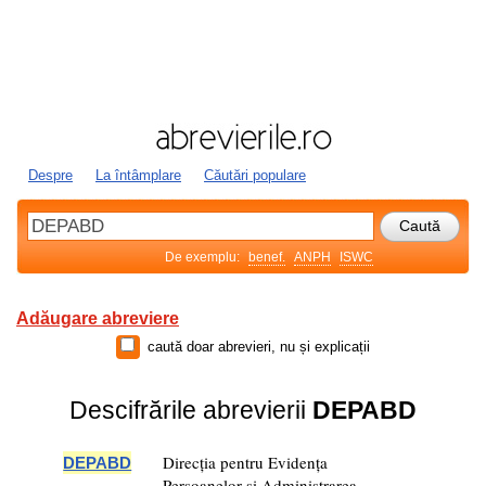
Despre
La întâmplare
Căutări populare
De exemplu:
benef.
ANPH
ISWC
Adăugare abreviere
caută doar abrevieri, nu și explicații
Descifrările abrevierii
DEPABD
Direcția pentru Evidența
DEPABD
Persoanelor și Administrarea