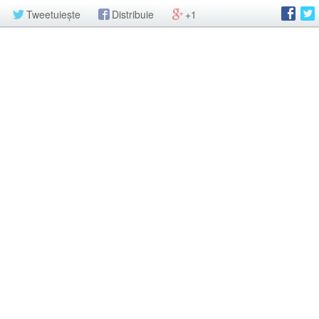
Tweetuiește
Distribuie
+1