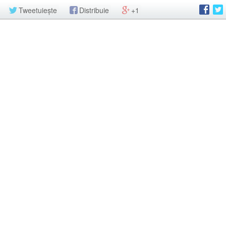
Tweetuiește
Distribuie
+1